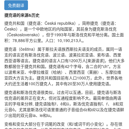
免费翻译
捷克语的来源&历史
捷克共和国（捷克语：Česká republika），简称捷克（捷克语：
Česko），是一个中欧地区的内陆国家，其前身为捷克斯洛伐克
（Československo），但于1993年与斯洛伐克和平地分离。国土面
积：78,886平方公里。人口：10,190,213人。
捷克语（čeština）属于斯拉夫语族西斯拉夫语支的成员，属同一语
支的语言还有斯洛伐克语、波兰语、波美拉尼亚语、索布语、西里
西亚语等语言。捷克语的语言人口有1200万人[来源请求]，他们大多
数都居住于捷克共和国。捷克语有42个字母，含二合的"ch"。方言
以波希米亚、中摩拉维亚（哈纳）、西里西亚（莱赫）、东摩拉维
亚四大方言为主。捷克共和国目前有人口1000万，此外，世界各地
大约还生活着100万捷克人，其中有20至30万人使用捷克语。
捷克语和斯洛伐克语很类似，过去可以互通，目前，捷克语与斯洛
伐克语的差异正在变大，但对互通程度影响不大。最简单借由两语
言的字母来分辨, 捷克语独有ř、ě和ů，斯洛伐克语独有ľ、ŕ、 ä和双
元音ô。尤其是斯洛伐可语里普通的子音组合dz和dž以及在捷克语鲜
少出现的双元音ia、ie和iu。
变格和变位大部分在于词尾的改变（和/或词干的小变化）。存在很