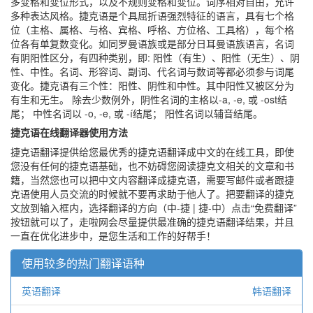
多变格和变位形式，以及不规则变格和变位。词序相对自由，允许
多种表达风格。捷克语是个具屈折语强烈特征的语言，具有七个格
位（主格、属格、与格、宾格、呼格、方位格、工具格），每个格
位各有单复数变化。如同罗曼语族或是部分日耳曼语族语言，名词
有阴阳性区分，有四种类别，即: 阳性（有生）、阳性（无生）、阴
性、中性。名词、形容词、副词、代名词与数词等都必须参与词尾
变化。捷克语有三个性：阳性、阴性和中性。其中阳性又被区分为
有生和无生。 除去少数例外，阴性名词的主格以-a, -e, 或 -ost结
尾； 中性名词以 -o, -e, 或 -í结尾； 阳性名词以辅音结尾。
捷克语在线翻译器使用方法
捷克语翻译提供给您最优秀的捷克语翻译成中文的在线工具，即使
您没有任何的捷克语基础，也不妨碍您阅读捷克文相关的文章和书
籍，当然您也可以把中文内容翻译成捷克语，需要写邮件或者跟捷
克语使用人员交流的时候就不要再求助于他人了。把要翻译的捷克
文放到输入框内，选择翻译的方向（中-捷 | 捷-中）点击“免费翻译”
按钮就可以了，走啦网会尽量提供最准确的捷克语翻译结果，并且
一直在优化进步中，是您生活和工作的好帮手！
使用较多的热门翻译语种
英语翻译
韩语翻译