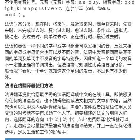
不使用变音符号。元音（元音）字母：a e i o u y、辅音字母：b c d
f g h j k l m n p q r s t v w x z、连字：Œ（œil、fœtus、
bœuf...）。
法语时态分类：现在时、将来时、最近将来时、简单将来时、先将
来时、未完成过去时、复合过去时、愈过去时、条件式、虚拟式、
被动态、先过去时、简单过去时、正在进行时、最近过去时。
法语和英语一样不同的字母或字母组合可以发相同的音，反过来相
同的字母或字母组合也可以发不同的音，法语中发音相同而拼写不
同的单词及单词中不发音的字母特别多，因此知道一个单词的发音
不一定能正确将单词拼出，但法语拼写规则性比英语要强很多，一
般情况写看见一个单词就知道这个单词的发音，不过也有不少例
外。
法语在线翻译器使用方法
法语翻译提供给您最优秀的法语翻译成中文的在线工具，即使您没
有任何的法语基础，也不妨碍您阅读法文相关的文章和书籍，当然
您也可以把中文内容翻译成法语，需要写邮件或者跟法语使用人员
交流的时候就不要再求助于他人了。把要翻译的法文放到输入框
内，选择翻译的方向（中-法 | 法-中）点击“免费翻译”按钮就可以
了，走啦网会尽量提供最准确的法语翻译结果，并且一直在优化进
步中，是您生活和工作的好帮手！