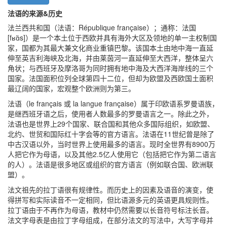
法语的来源&历史
法兰西共和国（法语：République française）；通称：法国
[fʁɑ̃s]）是一个本土位于西欧并具有海外大区及领地的单一主权制国
家，国都为其最大兼文化商业重镇巴黎。该国本土由地中海一直延
伸至英吉利海峡及北海，并由莱茵河一直延伸至大西洋，整体呈六
角状；与西班牙及摩洛哥为同时拥有地中海及大西洋海岸线的三个
国家。法国面积位列全球第四十二位，但却为欧盟及西欧国土面积
最辽阔的国家，宏观整个欧洲则为第三。
法语（le français 或 la langue française）属于印欧语系罗曼语族，
是继西班牙语之后，使用者人数最多的罗曼语言之一。除此之外，
法语也是世界上29个国家、联合国和其他众多国际组织，如欧盟、
北约、世贸和国际红十字会等的官方语言。法语在11世纪曾是除了
中古汉语以外，当时世界上使用最多的语言。现时全世界有8900万
人把它作为母语，以及其他2.5亿人使用它（包括把它作为第二语言
的人）。法语是很多地区或组织的官方语言（例如联合国、欧洲联
盟）。
法文祖先的拉丁语很有规律性。而历史上的因素及语音的演变，使
得拼写和实际读音不一定相同，但比语源多元的英语更具规则性。
拉丁语由于不再作为母语，教材中仍然需要以长音符号标注长音。
法文字母表是由拉丁字母组成，在部分法文的写法中，大写字母并