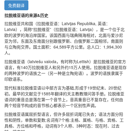
免费翻译
拉脱维亚语的来源&历史
拉脱维亚共和国（拉脱维亚语：Latvijas Republika, 英语：
Latvia），简称“拉脱维亚”（拉脱维亚语：Latvija），是一个位于北
欧的波罗的海沿岸国家。该国西面与瑞典隔海相对，北面与爱沙尼
亚为邻，东面及东南面分别跟俄罗斯、白俄罗斯二国相邻，南面则
与立陶宛交界。国土面积：64,589平方公里。总人口：1,994,300
人。
拉脱维亚语（latviešu valoda，有时称为Lettish）是拉脱维亚的官方
语言，有140万拉脱维亚人和另外约15万人使用。拉脱维亚语是现存
的两种波罗的语族之一（另一种是立陶宛语）。波罗的语族隶属于
印欧语系。
现代标准拉脱维亚语以中部方言为基础,形成于19世纪末、20世纪
初。最早的文献见于1585年翻译的天主教教理问答手册。拉脱维亚
语词的重音总是落在第一个音节上，音高重音已不复存在，任何由
两个短音节构成的音节核心都表示一个区别性声调。
拉脱维亚语属屈折型语言，但许多屈折词尾已失去；语法方面分阳
性和阴性，单数和复数;名词有7个格:主格、属格、与格、宾格、工
具格、方位格和呼格，动词有3个人称、3种时态：现在时、过去