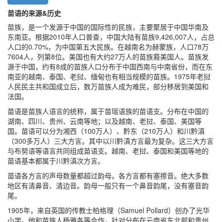
苗语的来源&历史
苗族，是一个发源于中国的国际性的民族，主要聚居于中国华南及
东南亚。根据2010年人口普查，中国大陆有苗族9,426,007人，占总
人口的0.70%，为中国第五大民族。在越南名为赫蒙族，人口78万
7604人，列第8位。美国也有大约27万人的苗族裔美国人。苗族发
源于中国，约有8成的苗族人口分布于中国西南与中南省份，而在东
南亚的越南、泰国、老挝、缅甸也有相当规模的苗族。1975年老挝
人民民主共和国成立后，数万苗族人成为难民，部分移居到美国和
法国。
苗语是苗族人语言的统称，属于苗瑶语族的苗语支。分布在中国的
湖南、四川、贵州、云南等地；以及越南、老挝、泰国、美国等
国。苗语可以分为湘西（100万人）、黔东（210万人）和川黔滇
（300多万人）三大方言。其中以川黔滇方言最为复杂。这三大方言
与布努语等语言共同组成苗语支。越南、老挝、泰国和美国等地的
苗语基本都属于川黔滇次方言。
苗语各方言的声母数量都超过韵母。各方言都有塞擦音。绝大多数
地区有清鼻音、清边音。韵母一般只有一个鼻音韵尾，没有塞音韵
尾。
1905年，来自英国的传教士柏格理（Samuel Pollard）创办了光华
小学。他和苗族人杨雅各等合作，针对分布在云南省东北部和贵州