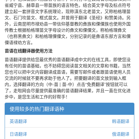
省威宁县、赫章县一带苗族的语言特色，结合英文字母及标点符号
建立起一套拼音文字系统理论，现称滇东北老苗文，又称柏格理苗
文、石门坎苗文、框式苗文。并曾用于翻译《圣经》和赞美诗。另
外，云南昆明市禄劝县一带信仰基督教的彝族和傈僳族也使用外国
传教士根据柏格理苗文字母设计的彝文和傈僳文，称柏格理彝文
（也称黑彝文）和柏格理傈僳文，分别记录的是彝语东部方言和傈
僳语禄劝方言。
苗语在线翻译器使用方法
苗语翻译提供给您最优秀的苗语翻译成中文的在线工具，即使您没
有任何的苗语基础，也不妨碍您阅读苗文相关的文章和书籍，当然
您也可以把中文内容翻译成苗语，需要写邮件或者跟苗语使用人员
交流的时候就不要再求助于他人了。把要翻译的苗文放到输入框
内，选择翻译的方向（中-苗 | 苗-中）点击“免费翻译”按钮就可以
了，走啦网会尽量提供最准确的苗语翻译结果，并且一直在优化进
步中，是您生活和工作的好帮手！
使用较多的热门翻译语种
英语翻译
韩语翻译
日语翻译
俄语翻译